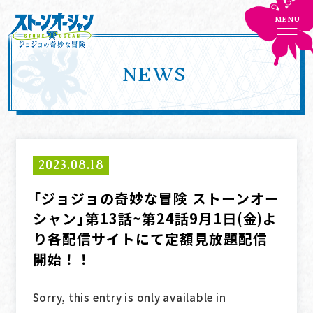
MENU
NEWS
HOME
NEWS
ONAIR
STAFF/CAST
2023.08.18
CHARACTER
STORY
「ジョジョの奇妙な冒険 ストーンオー
シャン」第13話~第24話9月1日(金)よ
MOVIE
Blu-ray
り各配信サイトにて定額見放題配信
開始！！
MUSIC
GOODS
Sorry, this entry is only available in
SPECIAL