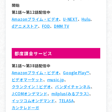
開始
第1話～第12話配信中
Amazonプライム・ビデオ
、
U-NEXT
、
Hulu
、
dアニメストア
、
FOD
、
DMM TV
都度課金サービス
第1話～第38話配信中
Amazonプライム・ビデオ
、
Google Play™
、
ビデオマーケット
、
ｍusic.jp
、
クランクイン！ビデオ
、
バンダイチャンネル
、
J:COMオンデマンド
、
milplus(みるプラス）
、
イッツコムオンデマンド
、
TELASA
、
カンテレドーガ