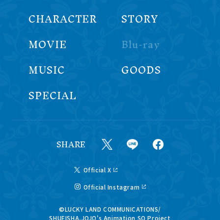
CHARACTER
STORY
MOVIE
Blu-ray
MUSIC
GOODS
SPECIAL
SHARE
Official X
Official Instagram
©LUCKY LAND COMMUNICATIONS/
SHUEISHA,JOJO's Animation SO Project