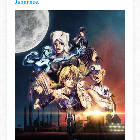
Japanese
.
日本語
English
中文(简体)
Official X
Official Instagram