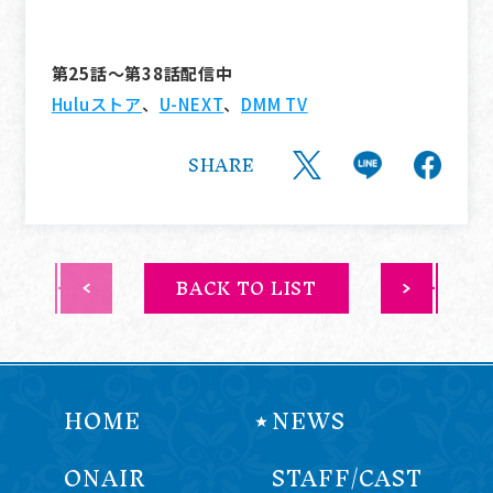
第25話～第38話配信中
Huluストア
、
U-NEXT
、
DMM TV
SHARE
BACK TO LIST
HOME
NEWS
ONAIR
STAFF/CAST