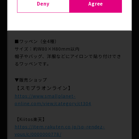
サイズ：L/XL
Deny
Agree
柔らかなコットン素材でオールシーズン活躍しま
す。ゆったりとしたシルエットで、一枚でさらっと
着るのも、重ね着やジャケットと合わせるのも◎
■ワッペン（全4種）
サイズ：約W80×H80mm以内
帽子やバッグ、洋服などにアイロンで貼り付けでき
るワッペンです。
▼販売ショップ
【スモプラオンライン】
https://www.smallplanet-
online.com/view/category/ct304
【Kiitos楽天】
https://item.rakuten.co.jp/sp-rendez-
vous/c/0000000778/