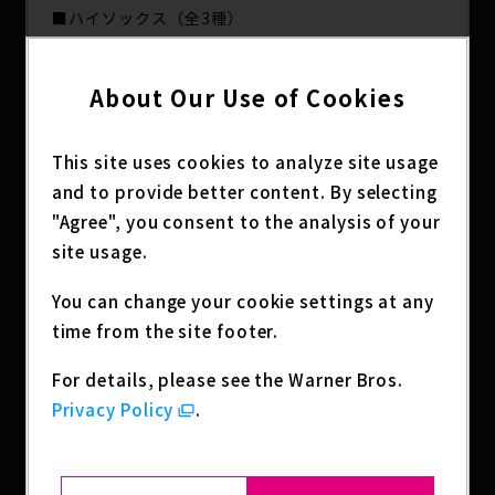
■ハイソックス（全3種）
サイズ：約23～25cm
履くと後ろに顔のデザインがくるおしゃれなハイソ
About Our Use of Cookies
ックスです。
■船形ポーチ（全1種）
This site uses cookies to analyze site usage
サイズ：約W20×H13×D6cm
and to provide better content. By selecting
底マチがあるので収納力も◎使いやすい舟形のポー
"Agree", you consent to the analysis of your
チです。
site usage.
■ショッピングバッグ（全1種）
You can change your cookie settings at any
サイズ：約W53×H44cm
time from the site footer.
毎日の買い物やお出かけに大活躍する大容量サイ
ズ。
For details, please see the Warner Bros.
使わないときはくるくる畳んで、ポケットにすっき
Privacy Policy
.
りと収納できるので、持ち運びにも便利です。
■Tシャツ（全4種）