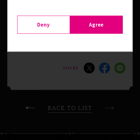
す。
模様の描かれた表面には合成皮革を、裏には本革を
使用した本格的なコレクションです。
Deny
Agree
多くの方にご使用いただけるようメンズサイズとレ
ディースサイズをご用意いたしました。
SHARE
BACK TO LIST