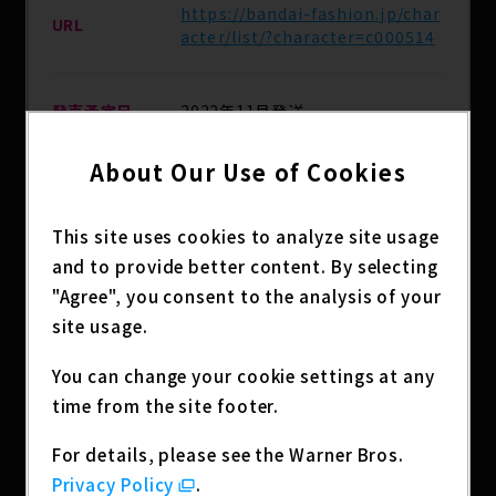
https://bandai-fashion.jp/char
URL
acter/list/?character=c000514
発売予定日
2022年11月発送
About Our Use of Cookies
主な取扱店
プレミアムバンダイ
This site uses cookies to analyze site usage
分類
アニメグッズ
and to provide better content. By selecting
"Agree", you consent to the analysis of your
site usage.
Sorry, this entry is only available in
Japanese
.
You can change your cookie settings at any
time from the site footer.
アニメ『ジョジョの奇妙な冒険 ストーンオーシャ
ン』よりベルトコレクションがプレミアムバンダイ
For details, please see the Warner Bros.
に登場。
Privacy Policy
.
空条徐倫をフィーチャーした細身のベルトとなりま