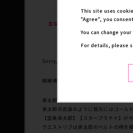
ory_id=83
This site uses cooki
"Agree", you consent
主な取扱店
絡繰魂EC、日本国内
You can change your 
For details, please 
Sorry, this entry is only available i
絡繰魂×「ジョジョの奇妙な冒険」コ
承太郎の精悍で男らしい勇ましさを最
承太郎の衣装のように首元にはゴール
【空条承太郎】【スタープラチナ】が
ウエストリブは承太郎のベルトの柄を