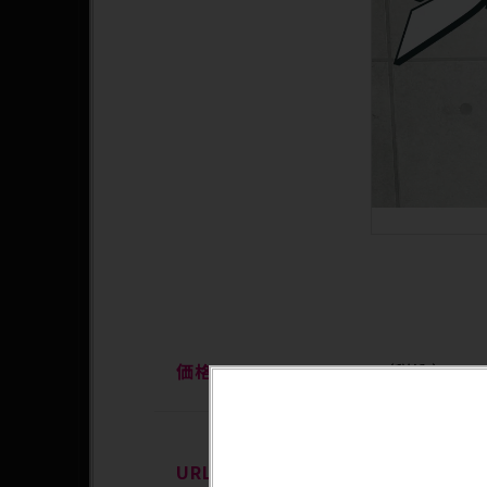
価格
¥49,500（税込）
https://crutch.jp/s
URL