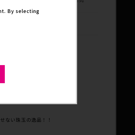
nt. By selecting
グッズ
出せない珠玉の逸品！！