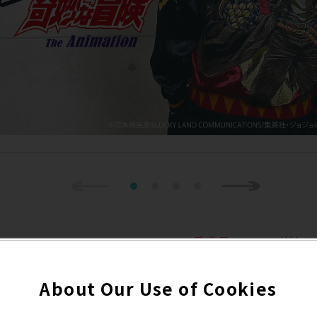
Previous
1
2
3
4
Next
発売元
(株)
About Our Use of Cookies
tore/products/list?categ
EC予約
発売予定日
店頭発