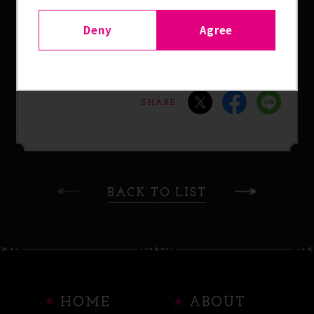
【5/31(土)～楽天ブロドリー他各衣料品店、手芸
Deny
Agree
店、雑貨店にて発売】
SHARE
BACK TO LIST
HOME
ABOUT