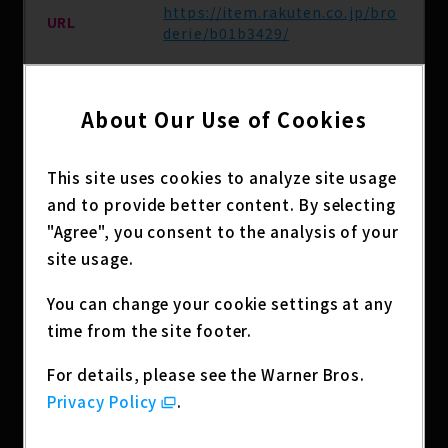
https://item.rakuten.co.jp/bro
URL
derie/b01b3429/
発売予定日
2025年5月31日（土）
About Our Use of Cookies
主な取扱店
楽天市場ブロドリー他
This site uses cookies to analyze site usage
and to provide better content. By selecting
"Agree", you consent to the analysis of your
分類
アニメグッズ
site usage.
You can change your cookie settings at any
Sorry, this entry is only available in
Japanese
.
time from the site footer.
For details, please see the Warner Bros.
アニメ『ジョジョの奇妙な冒険 ストーンオーシャ
ン』の刺繍缶バッジが登場！
Privacy Policy
.
サテン生地に金糸刺繍を施した高級感のある缶バッ
ジです！