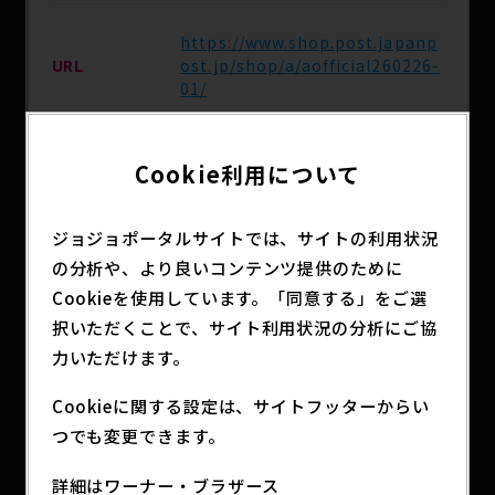
https://www.shop.post.japanp
URL
ost.jp/shop/a/aofficial260226-
01/
発売予定日
2026年2月26日（木）
Cookie利用について
ジョジョポータルサイトでは、サイトの利用状況
主な取扱店
郵便局のネットショップ
の分析や、より良いコンテンツ提供のために
Cookieを使用しています。「同意する」をご選
分類
アニメグッズ
択いただくことで、サイト利用状況の分析にご協
力いただけます。
Cookieに関する設定は、サイトフッターからい
オリジナルアートとジョナサン・ディオがセットに
つでも変更できます。
なったアクリルジオラマです。
詳細はワーナー・ブラザース