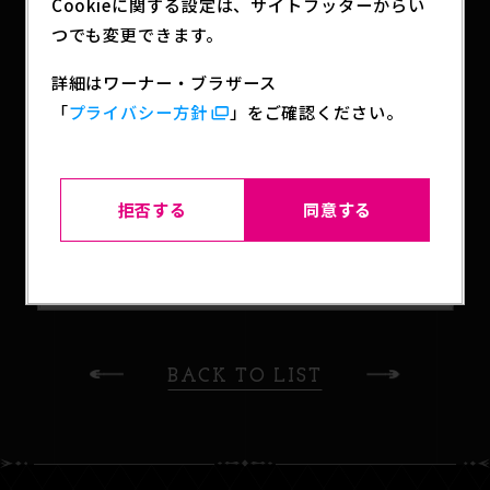
Cookieに関する設定は、サイトフッターからい
は集めたくなること間違いなし！
つでも変更できます。
ラインナップは全24種。うち4種は箔押しの豪華仕
様。
詳細はワーナー・ブラザース
1パック2枚入り。何が出るかは開けてからのお楽し
「
プライバシー方針
」をご確認ください。
み。
拒否する
同意する
SHARE
BACK TO LIST