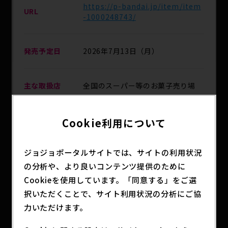
https://p-bandai.jp/item/item
URL
-1000248743/
発売予定日
2026年7月13日（月）
主な取扱店
全国のスーパー等のお菓子売り場
分類
アニメグッズ
Cookie利用について
ジョジョポータルサイトでは、サイトの利用状況
キャラポトレシリーズにアニメ『ジョジョの奇妙な
の分析や、より良いコンテンツ提供のために
冒険 ダイヤモンドは砕けない』が登場。
Cookieを使用しています。「同意する」をご選
写真部分はぷっくり立体的、裏面はマット加工仕様
択いただくことで、サイト利用状況の分析にご協
で、本物のインスタント写真みたいなキャラポトレ
力いただけます。
です。
杜王町での賑やかな日常を切り取ったキャラポトレ