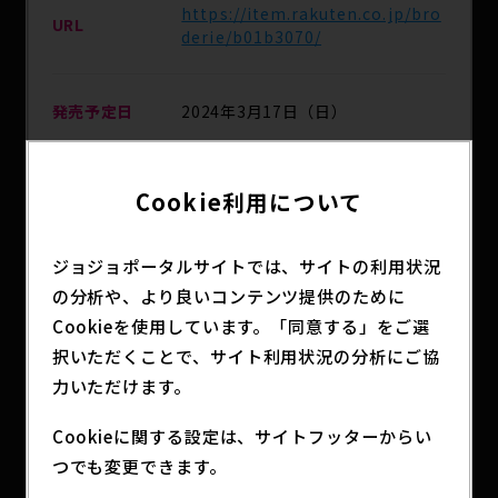
https://item.rakuten.co.jp/bro
URL
derie/b01b3070/
発売予定日
2024年3月17日（日）
主な取扱店
楽天市場ブロドリー他
Cookie利用について
分類
アニメグッズ
ジョジョポータルサイトでは、サイトの利用状況
の分析や、より良いコンテンツ提供のために
Cookieを使用しています。「同意する」をご選
択いただくことで、サイト利用状況の分析にご協
アニメ『ジョジョの奇妙な冒険 黄金の風』の刺繍
力いただけます。
缶バッジが登場！
サテン生地に金糸刺繍を施した高級感のある缶バッ
Cookieに関する設定は、サイトフッターからい
ジです！
つでも変更できます。
【3/17(日)～楽天ブロドリー他各衣料品店、手芸
店、雑貨店にて発売】