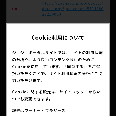
https://gashapon.jp/products/
URL
detail.php?jan_code=45701180
23216000
発売予定日
2024年3月14日（木）
Cookie利用について
主な取扱店
全国のカプセルトイ自動販売機
ジョジョポータルサイトでは、サイトの利用状況
の分析や、より良いコンテンツ提供のために
Cookieを使用しています。「同意する」をご選
分類
アニメグッズ
択いただくことで、サイト利用状況の分析にご協
力いただけます。
アニメ「ジョジョの奇妙な冒険 黄金の風」の衣装を
Cookieに関する設定は、サイトフッターからい
トルソーで再現！
つでも変更できます。
詳細はワーナー・ブラザース