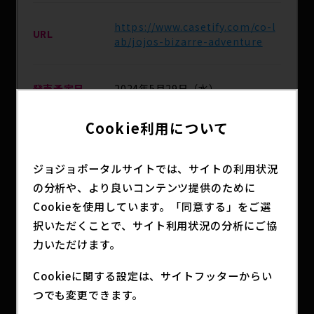
https://www.casetify.com/co-l
URL
ab/jojos-bizarre-adventure
発売予定日
2024年5月29日（水）
Cookie利用について
CASETiFY オンラインストア / 直営
主な取扱店
店
ジョジョポータルサイトでは、サイトの利用状況
の分析や、より良いコンテンツ提供のために
分類
アニメグッズ
Cookieを使用しています。「同意する」をご選
択いただくことで、サイト利用状況の分析にご協
力いただけます。
「アニメ ジョジョの奇妙な冒険 SCスターダストク
Cookieに関する設定は、サイトフッターからい
ルセイダース x CASETiFY」コレクション登場!!
つでも変更できます。
商品の詳細はURLから確認いただけます。