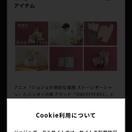
SPECIAL
アイテム
アニメ「ジョジョの奇妙な冒険 ストーンオーシャ
ン」とバンダイの新ブランド「ONOFFYFREE」と
のコラボレーション企画。ワンマイルウェアを中心
に、さりげないデザインで「ON(家の外)もOFF(家
Cookie利用について
の中)もアニメと共に」をコンセプトにしたファッシ
ョンブランドです。ウェア以外にもファッショナブ
ルなバッグやポーチ、ストールも展開いたします。
ジョジョポータルサイトでは、サイトの利用状況