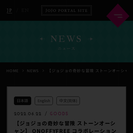
JP
EN
NEWS
ニュース
HOME
ABOUT
HOME
NEWS
【ジョジョの奇妙な冒険 ストーンオーシャン】 
NEWS
ANIME
日本語
English
中文(简体)
COMICS
GOODS
2022.06.22
GOODS
【ジョジョの奇妙な冒険 ストーンオーシ
ャン】 ONOFFYFREE コラボレーション