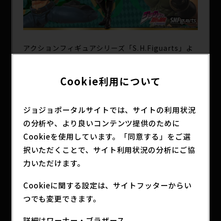
アクションフィギュアシリーズ「S.H.Figuarts」よ
り「ジョナサン・ジョースター」「ジョセフ・ジョ
ースター」が登場！
Cookie利用について
圧倒的可動域で名シーンも再現可能！豊富なセット
内容で名シーンを再現しよう！
6月2日（月）16時より一般店頭・ネットショップに
ジョジョポータルサイトでは、サイトの利用状況
て予約開始。
の分析や、より良いコンテンツ提供のために
Cookieを使用しています。「同意する」をご選
S.H.Figuartsとは…
択いただくことで、サイト利用状況の分析にご協
「造形」「可動」「彩色」とあらゆる
力いただけます。
フィギュアの技術を凝縮したアクションフィギュア
シリーズ。
Cookieに関する設定は、サイトフッターからい
S.H.Figuarts ジョジョの奇妙な冒険シリーズでは
つでも変更できます。
魂のデジタル彩色を採用。表情の特徴を細密に再
現。
詳細はワーナー・ブラザース