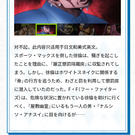
日本語
English
中文(简体)
对不起，此内容只适用于
日文
和
美式英文
。
Official X
スポーツ・マックスを倒した徐倫は、騒ぎを起こし
Official Instagram
たことを理由に、『厳正懲罰隔離房』に収監されてし
まう。しかし、徐倫はホワイトスネイクに関係する
『骨』の行方を追うため、わざと罰を利用して懲罰房
に潜入していたのだった。F・F（フー・ファイター
ズ）は、危険な状況に置かれている徐倫を助けに行く
べく、『屋敷幽霊』にいるもう一人の男・『ナルシ
ソ・アナスイ』に目を向けるが……