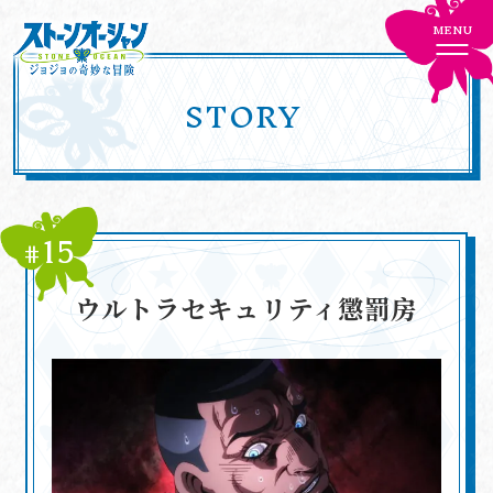
MENU
STORY
HOME
NEWS
15
ONAIR
STAFF/CAST
#
ウルトラセキュリティ懲罰房
CHARACTER
STORY
MOVIE
Blu-ray
MUSIC
GOODS
SPECIAL