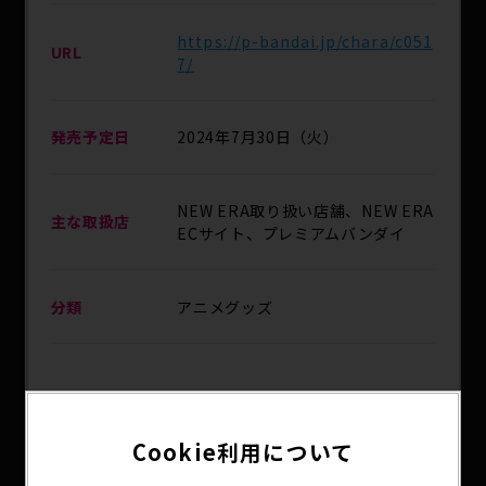
https://p-bandai.jp/chara/c051
URL
7/
発売予定日
2024年7月30日（火）
NEW ERA取り扱い店舗、NEW ERA
主な取扱店
ECサイト、プレミアムバンダイ
分類
アニメグッズ
对不起，此内容只适用于
日文
。
Cookie利用について
アニメ『ジョジョの奇妙な冒険 黄金の風』×NEW
ERA®コラボコレクション。