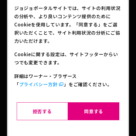
ジョジョポータルサイトでは、サイトの利用状況
940VSモデル（9FORTY™）：To be
の分析や、より良いコンテンツ提供のために
continued/スタンドの矢/ココ・ジャンボ（全3
Cookieを使用しています。「同意する」をご選
種）
択いただくことで、サイト利用状況の分析にご協
フロントパネルの内側に独自の芯を配した、型崩れ
力いただけます。
のしにくいクラシックなシルエットが特徴のカーブ
ドバイザーキャップ。アジャスターで頭回り約
Cookieに関する設定は、サイトフッターからい
56.8cmから60.6cmまでサイズ調整ができます。ユ
つでも変更できます。
ニセックスで着用可能。
詳細はワーナー・ブラザース
950モデル（9FIFTY™）：ジョルノ・ジョバァー
「
プライバシー方針
」をご確認ください。
ナ/ブローノ・ブチャラティ（全2種）
1964年に誕生したベースボールキャップのワールド
スタンダード。フロントパネルの内側に独自の芯を
拒否する
同意する
配した、型崩れのしにくいクラシックなシルエット
が特徴です。ニューエラのスナップバックキャップ
の基本モデルです。アジャスターで頭回り約57.7cm
から61.6cmまでサイズ調整ができます。ユニセック