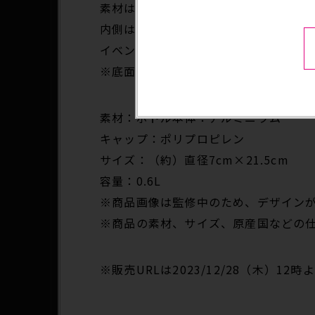
素材は良質なアルミプレートで軽量で
内側は匂いのつきにくい特殊なコーテ
イベントやアウトドア、スポーツなど
※底面に幅約15mmのくぼみ（ノッチ
素材：ボトル本体：アルミニウム
キャップ：ポリプロピレン
サイズ：（約）直径7cm×21.5cm
容量：0.6L
※商品画像は監修中のため、デザイン
※商品の素材、サイズ、原産国などの
※販売URLは2023/12/28（木）12