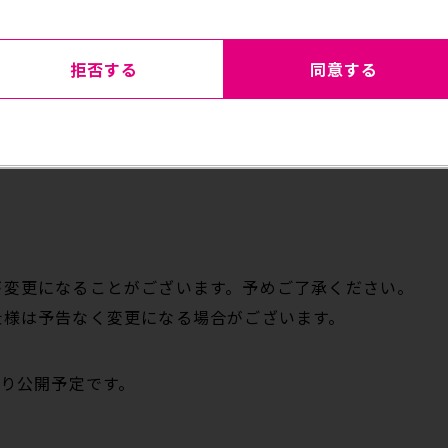
丈夫、持ち運びに優れています。
ィングが施されています。
拒否する
同意する
のアクティブな日から日常使いまで、様々なシーンでご活用
）がついておりますが、製造工程上発生するくぼみのため
が変更になることがございます。予めご了承ください。
仕様は予告なく変更になる場合がございます。
時より公開予定です。