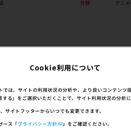
店
分類
アニメ
オーシャン」×「SIGG」のコラボレーションアイテム「S
Cookie利用について
カーとして、スイスの自社工場で生産・管理を行い、丈夫
トでは、サイトの利用状況の分析や、より良いコンテンツ提供
意する」をご選択いただくことで、サイト利用状況の分析に
定は、サイトフッターからいつでも変更できます。
メージしたデザインのトラベラーボトルに仕上げました。
ザース
「
プライバシー方針
」をご確認ください。