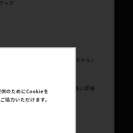
グッズ
IGGコラボ 空条徐倫 トラベラーボトル」
で衛生面に優れた性能と品質により高い評価
のためにCookieを
ご協力いただけます。