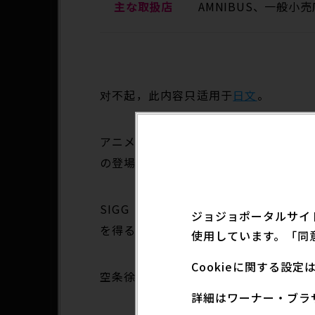
主な取扱店
AMNIBUS、一般小売
对不起，此内容只适用于
日文
。
アニメ「ジョジョの奇妙な冒険 ストーン
の登場です。
SIGG（シグ）は、ボトルの専門メー
ジョジョポータルサイ
を得るブランドです。
使用しています。「同
Cookieに関する設
空条徐倫のスタンド「S・F」の糸をイ
詳細はワーナー・ブラ