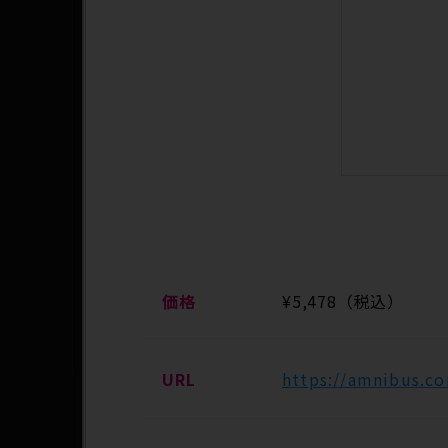
価格
¥5,478（税込）
URL
https://amnibus.co