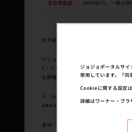
主な取扱店
AMNIBUS、一般小売
对不起，此内容只适用于
日文
。
アニメ「ジョジョの奇妙な冒険 ストーンオー
ジョジョポータルサイ
E・アルニーニョのイラストを新たなタ
使用しています。「同
お部屋やデスクまわりなどに飾って、
Cookieに関する設
※「Ani-Art BLACK LABE
詳細はワーナー・ブラ
AMNIBUSのオリジナル商品です。
素材：アクリル