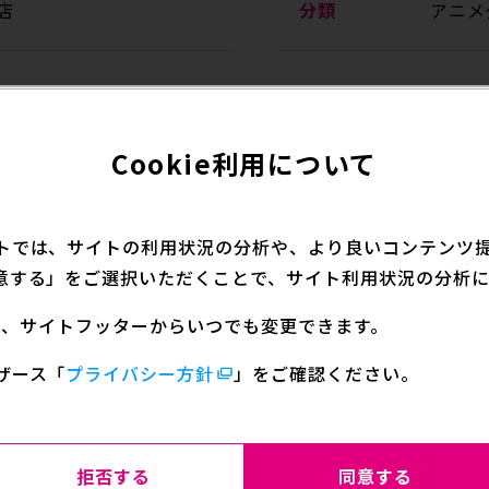
店
分類
アニメ
Cookie利用について
シャン」より、Ani-Art BLACK LABEL BIGアク
トでは、サイトの利用状況の分析や、より良いコンテンツ提供
ッチで魅力的に表現し、BIGなアクリルスタンドに仕上げ
意する」をご選択いただくことで、サイト利用状況の分析に
キャラクターとの日常をお楽しみください。
定は、サイトフッターからいつでも変更できます。
Lシリーズ」は、キャラクターイラストを黒を基調としたモノトー
ザース
「
プライバシー方針
」をご確認ください。
拒否する
同意する