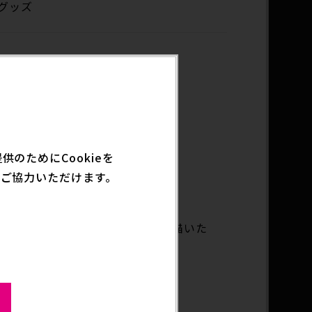
グッズ
リルスタンドの登場です。
のためにCookieを
ました。
ご協力いただけます。
ンに差し色を加え、クールテイストで描いた