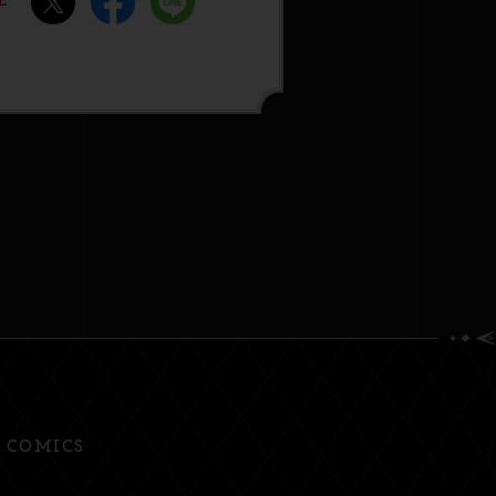
E
COMICS