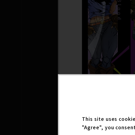
Sorry, this entry is 
This site uses cooki
2021年4月4日開催予定
"Agree", you consent