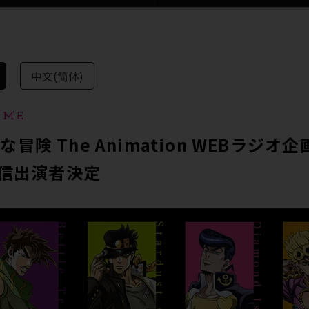
中文(简体)
IME
険 The Animation WEBラジオ企画
配信出演者決定