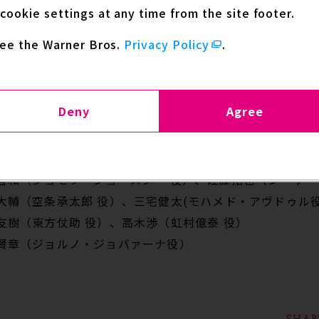
WEBラジオ企画、「JOESTAR RADIO」2月配信分の
cookie settings at any time from the site footer.
億泰役の高木渉さんに決定！
see the Warner Bros.
Privacy Policy
.
ル募集中！
番組のメールフォーム
、もしくは、jojo@ons
Deny
Agree
興津和幸（ジョナサン・ジョースター役）、上田燿司（ロバー
杉田智和（ジョセフ・ジョースター 役）、佐藤拓也（シーザ
小野大輔（空条承太郎 役）、三宅健太(モハメド・アヴドゥル役
小野友樹（東方仗助 役）、高木渉（虹村億泰 役）
小野賢章（ジョルノ・ジョバァーナ役）