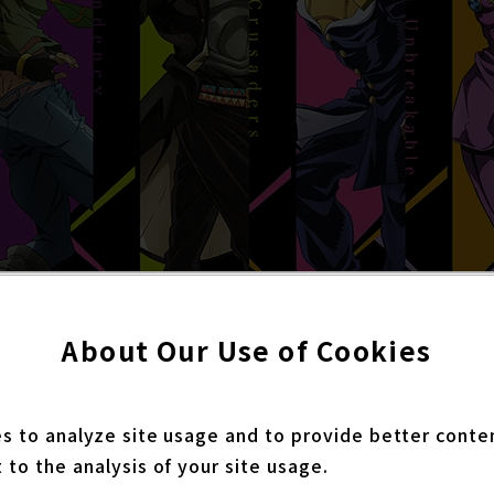
About Our Use of Cookies
only available in
Japanese
.
es to analyze site usage and to provide better conte
の「ジョジョの奇妙な冒険 The Animation Special E
 to the analysis of your site usage.