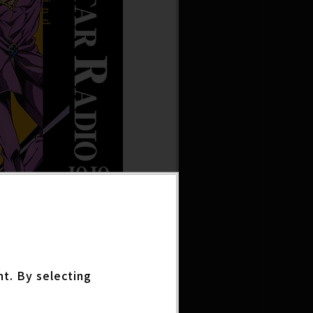
nt. By selecting
vent ～ジョースター受け