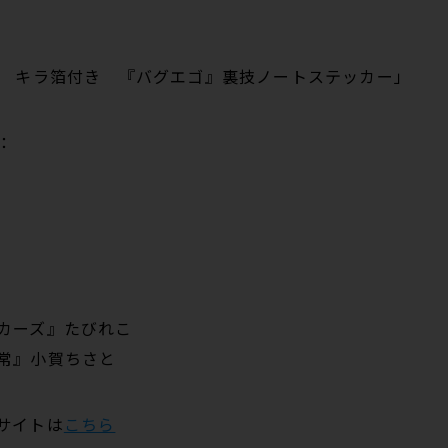
製 キラ箔付き 『バグエゴ』裏技ノートステッカー」
：
カーズ』たびれこ
常』小賀ちさと
サイトは
こちら