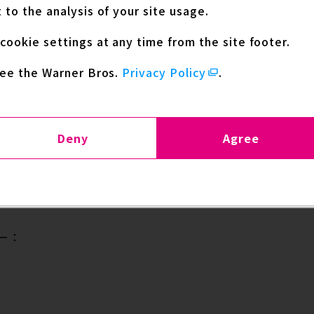
 to the analysis of your site usage.
cookie settings at any time from the site footer.
see the Warner Bros.
Privacy Policy
.
Deny
Agree
18日（火） 特別定価：800円（税込）
ー：