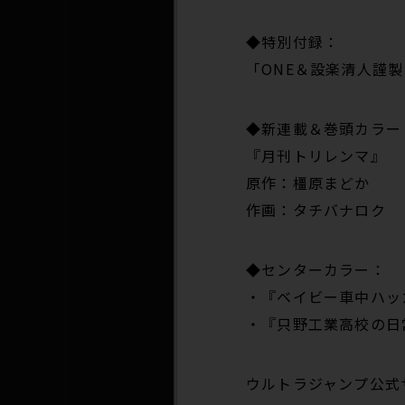
◆特別付録：
「ONE＆設楽清人謹
◆新連載＆巻頭カラー
『月刊トリレンマ』
原作：橿原まどか
作画：タチバナロク
◆センターカラー：
・『ベイビー車中ハッ
・『只野工業高校の日
ウルトラジャンプ公式