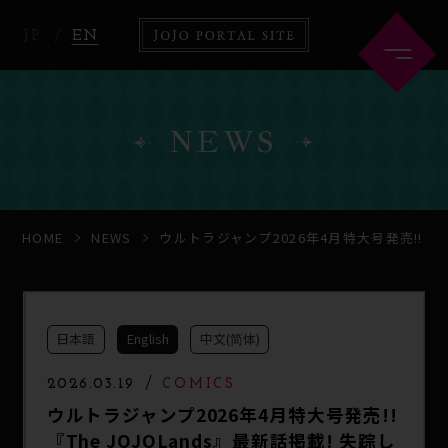
JP
EN
NEWS
HOME
ABOUT
HOME
NEWS
ウルトラジャンプ2026年4月特大号発売!!
NEWS
ANIME
日本語
English
中文(简体)
COMICS
2026.03.19
COMICS
ウルトラジャンプ2026年4月特大号発売!!
『The JOJOLands』最新話掲載! 失踪し