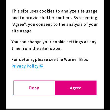
荒木飛呂彦描き下ろし『ジョジョの奇妙な冒険 Part
７ スティール・ボール・ラン』額装Ｂ４ポスター
This site uses cookies to analyze site usage
and to provide better content. By selecting
◆新連載＆巻頭カラー：
"Agree", you consent to the analysis of your
『ワンダラスト』
site usage.
オニグンソウ
You can change your cookie settings at any
◆センターカラー：
time from the site footer.
『ベイビー車中ハッカーズ』
たびれこ
For details, please see the Warner Bros.
Privacy Policy
.
◆センターカラー：
『転生アラサー女子の異世改活』
原作：清水ゆりか（HJノベルス）
Deny
Agree
漫画：日野彰
キャラクター原案：すざく
◆センターカラー