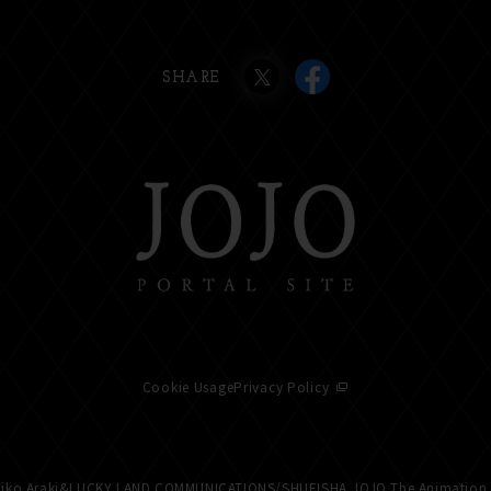
SHARE
Cookie Usage
Privacy Policy
iko Araki&LUCKY LAND COMMUNICATIONS/
SHUEISHA,JOJO The Animation 