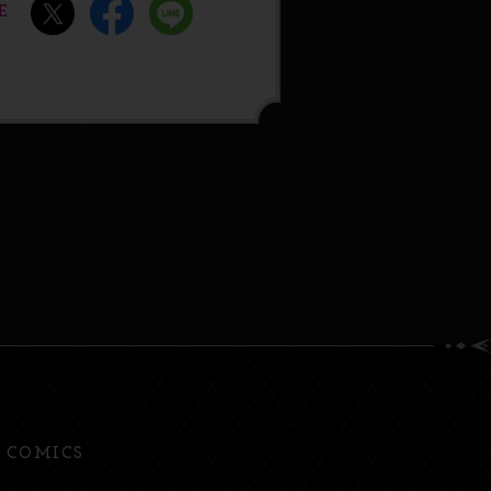
E
COMICS