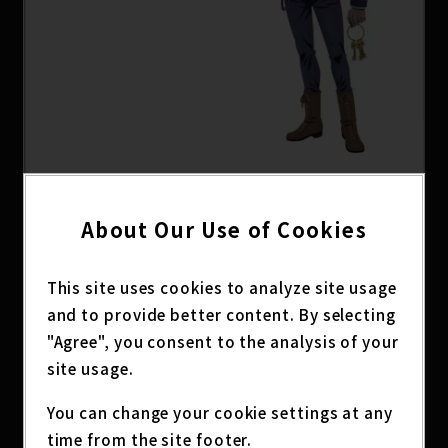
「モスキーノ」のはプッチ神秘にDISCを入れられス
About Our Use of Cookies
タンド使いとなり、徐倫たちを始末するよう命じら
れています。DISCを入れられる前からわずかな規律
違反も許さない「鬼看守」として囚人たちから恐れ
This site uses cookies to analyze site usage
られていた人物です。そんなモスキーノのスタンド
and to provide better content. By selecting
は「タンジェリン・ドリーム」。自分が作り出した
"Agree", you consent to the analysis of your
夢の世界の刑務所に対象者を閉じ込めるという能力
site usage.
を持ち、徐倫たちを追い詰めます。
You can change your cookie settings at any
モスキーノを演じるのは、さまざまな作品で活躍を
time from the site footer.
見せる声優・阿座上洋平氏。