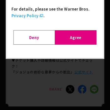
阿座上さんの厳格でありながらも厭らしいモスキー
For details, please see the Warner Bros.
ノの演技にも是非、ご注目下さい！
Privacy Policy
.
また、本イベント開催を記念してWebの無料診断コ
ンテンツ「モスキーノの悪夢占い」も公開いたしま
す。なかにはモスキーノが仕掛けた「謎」も隠され
Deny
Agree
ているので、何度も挑戦してみてくださいね。
▼「モスキーノの悪夢占い」への挑戦は
こちら
から
▼チケット購入や詳細情報は公式サイトでチェッ
ク！
『ジョジョの奇妙な悪夢からの脱出』
公式サイト
SHARE