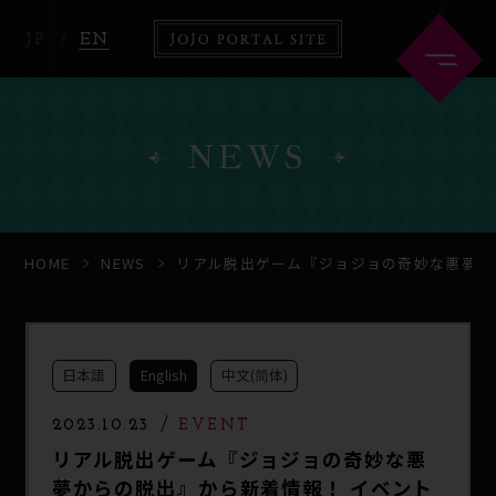
JP
EN
NEWS
HOME
ABOUT
HOME
NEWS
リアル脱出ゲーム『ジョジョの奇妙な悪夢か
NEWS
ANIME
日本語
English
中文(简体)
COMICS
2023.10.23
EVENT
リアル脱出ゲーム『ジョジョの奇妙な悪
夢からの脱出』から新着情報！ イベント