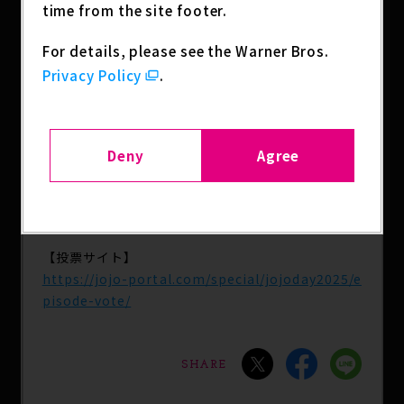
time from the site footer.
Xの投稿画面に遷移します。ハッシュタグ「#JOJO
エピソード総選挙」をつけてポストして投票完了！
For details, please see the Warner Bros.
Privacy Policy
.
【投票対象】
・ファントムブラッド #01～#09
・戦闘潮流 #10～#26
・スターダストクルセイダース #01～#48
Deny
Agree
・ダイヤモンドは砕けない #01〜#39
・黄金の風 #01～#39
・ストーンオーシャン #01～#38
【投票サイト】
https://jojo-portal.com/special/jojoday2025/e
pisode-vote/
SHARE