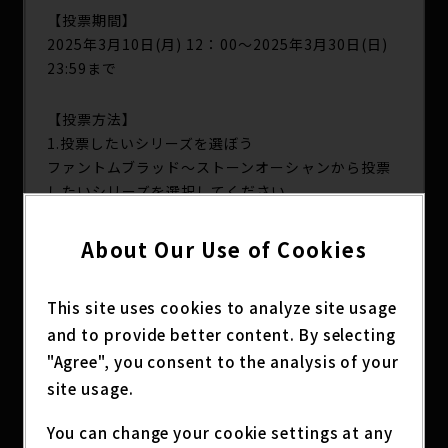
【投票期間】
2025年3月10日(月) 12：00～2025年3月30日(日)
23:59まで
【投票方法】
1.投票したいシリーズを選ぼう
ファントムブラッド〜ストーンオーシャンから投票
したいシリーズを選択してください
2.好きなエピソードを選ぼう
About Our Use of Cookies
各シリーズから投票したいエピソードを１つ選択し
てください。
This site uses cookies to analyze site usage
各シリーズにつき、1日に1回（最大1日6回）投票可
and to provide better content. By selecting
能です。
"Agree", you consent to the analysis of your
毎日00:00（日本時間）の日付変更後に再度投票可
能になります。
site usage.
You can change your cookie settings at any
3.Xにポストして投票完了！