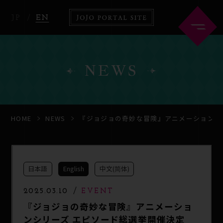
JP
EN
NEWS
HOME
ABOUT
HOME
NEWS
『ジョジョの奇妙な冒険』アニメーションシ
NEWS
ANIME
日本語
English
中文(简体)
COMICS
2025.03.10
EVENT
『ジョジョの奇妙な冒険』アニメーショ
ンシリーズ エピソード総選挙開催決定