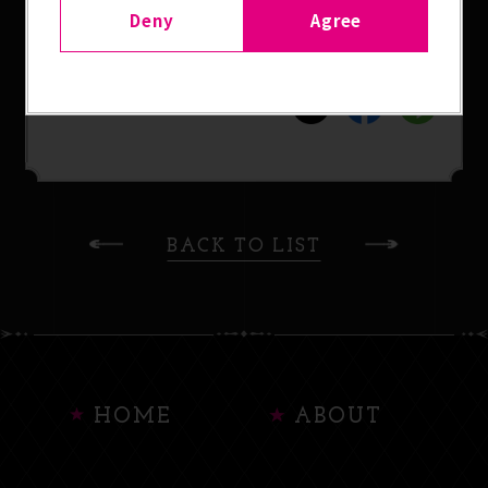
サイズは75×75mm。ラインナップは全21種類
Deny
Agree
（内シークレットは1種類）。
SHARE
BACK TO LIST
HOME
ABOUT