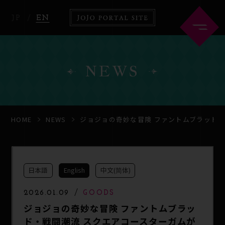
JP
EN
NEWS
HOME
ABOUT
HOME
NEWS
ジョジョの奇妙な冒険 ファントムブラッド
NEWS
ANIME
日本語
English
中文(简体)
COMICS
2026.01.09
GOODS
ジョジョの奇妙な冒険 ファントムブラッ
ド・戦闘潮流 スクエアコースターガムが