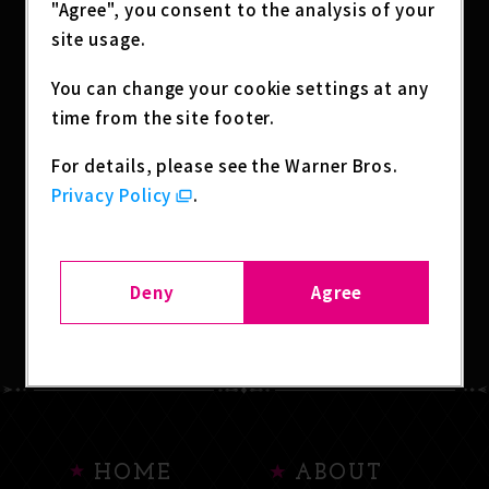
"Agree", you consent to the analysis of your
オープンフィギュアシリーズ「PalVerse Palé.」に
site usage.
アニメ『スティール・ボール・ラン ジョジョの奇妙
な冒険』の3名が登場！
You can change your cookie settings at any
time from the site footer.
For details, please see the Warner Bros.
SHARE
Privacy Policy
.
Deny
Agree
BACK TO LIST
HOME
ABOUT