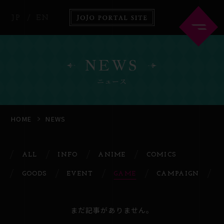
JP
EN
NEWS
ニュース
HOME
ABOUT
HOME
NEWS
NEWS
ANIME
ALL
INFO
ANIME
COMICS
GOODS
EVENT
GAME
CAMPAIGN
COMICS
GOODS
まだ記事がありません。