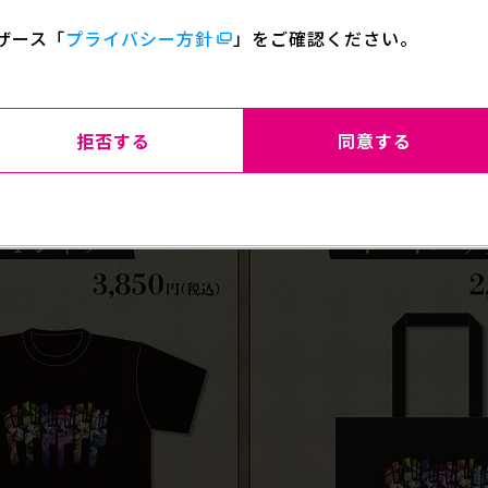
ザース
「
プライバシー方針
」をご確認ください。
拒否する
同意する