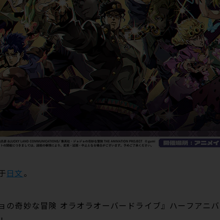
于
日文
。
ョの奇妙な冒険 オラオラオーバードライブ』ハーフアニ