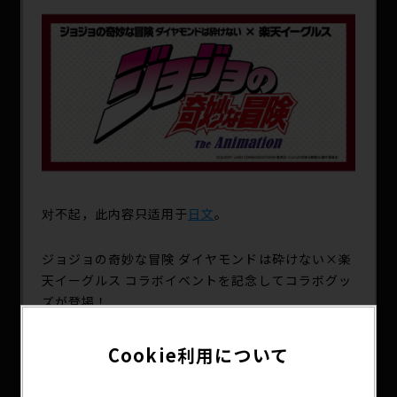
SPECIAL
对不起，此内容只适用于
日文
。
ジョジョの奇妙な冒険 ダイヤモンドは砕けない×楽
天イーグルス コラボイベントを記念してコラボグッ
ズが登場！
キャラクターやスタンドが描かれたタオルと、タオ
ル型ラバーキーホルダーどちらも完全受注生産商品
Cookie利用について
となります。
受注期間は2023/05/01 23:59までと短くなっていま