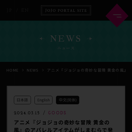
JP
EN
NEWS
ニュース
HOME
ABOUT
HOME
NEWS
アニメ『ジョジョの奇妙な冒険 黄金の風』
NEWS
ANIME
日本語
English
中文(简体)
COMICS
GOODS
2024.03.15
GOODS
アニメ『ジョジョの奇妙な冒険 黄金の
風』のアパレルアイテムがしまむらで発