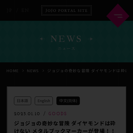
JP
EN
NEWS
ニュース
HOME
ABOUT
HOME
NEWS
ジョジョの奇妙な冒険 ダイヤモンドは砕け
NEWS
ANIME
日本語
English
中文(简体)
COMICS
GOODS
2025.01.10
GOODS
ジョジョの奇妙な冒険 ダイヤモンドは砕
けない メタルブックマーカーが登場！！