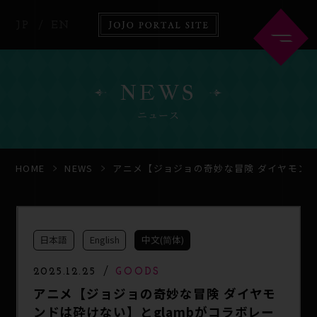
JP
EN
NEWS
ニュース
HOME
ABOUT
HOME
NEWS
アニメ【ジョジョの奇妙な冒険 ダイヤモンド
NEWS
ANIME
日本語
English
中文(简体)
COMICS
GOODS
2025.12.25
GOODS
アニメ【ジョジョの奇妙な冒険 ダイヤモ
ンドは砕けない】とglambがコラボレー