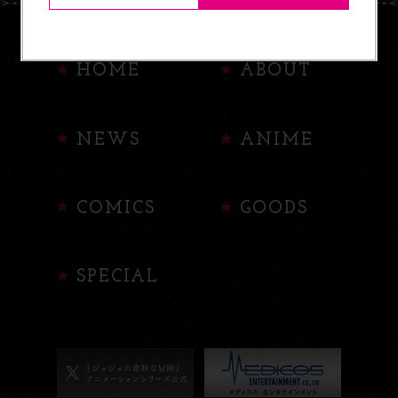
HOME
ABOUT
NEWS
ANIME
COMICS
GOODS
SPECIAL