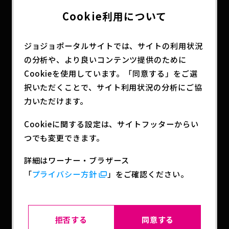
ロックカルチャーやアート技法のアプローチでキャ
Cookie利用について
ラクターの魅力を改めて表現するカプセルコレクシ
ョンとなっております。
ジョジョポータルサイトでは、サイトの利用状況
12月26日（金）12時より予約開始！
の分析や、より良いコンテンツ提供のために
Cookieを使用しています。「同意する」をご選
詳細は
こちら
プレミアムバンダイ公式サイトは
択いただくことで、サイト利用状況の分析にご協
こちら
力いただけます。
Cookieに関する設定は、サイトフッターからい
SHARE
つでも変更できます。
詳細はワーナー・ブラザース
「
プライバシー方針
」をご確認ください。
BACK TO LIST
拒否する
同意する