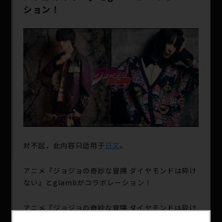
SPECIAL
ション！
对不起，此内容只适用于
日文
。
アニメ『ジョジョの奇妙な冒険 ダイヤモンドは砕け
ない』とglambがコラボレーション！
アニメ『ジョジョの奇妙な冒険 ダイヤモンドは砕け
ない』との新たなコラボレーションを発表!