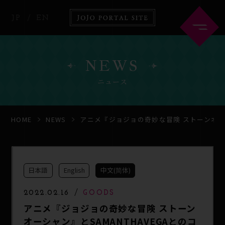
JP
EN
NEWS
ニュース
HOME
ABOUT
HOME
NEWS
アニメ『ジョジョの奇妙な冒険 ストーンオーシ
NEWS
ANIME
日本語
English
中文(简体)
COMICS
GOODS
2022.02.16
GOODS
アニメ『ジョジョの奇妙な冒険 ストーン
オーシャン』とSAMANTHAVEGAとのコ