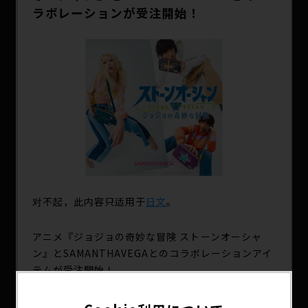
SPECIAL
ラボレーションが受注開始！
对不起，此内容只适用于
日文
。
アニメ『ジョジョの奇妙な冒険 ストーンオーシャ
ン』とSAMANTHAVEGAとのコラボレーションアイ
テムが受注開始！
空条徐倫、E・コステロ、F・F、ウェザー・R、空
条承太郎、エンリコ・Pの6キャラクターそれぞれの