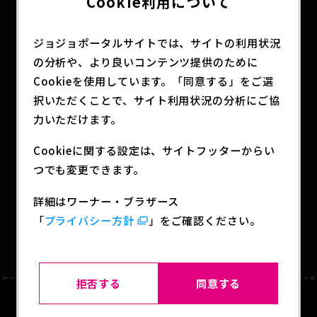
Cookie利用について
特徴やキーカラーをバッグやチャームで表現。徐倫
については、自由奔放で強い一面と、女性らしさや
ジョジョポータルサイトでは、サイトの利用状況
愛らしさを感じるデザインに。ハードな世界の中で
の分析や、より良いコンテンツ提供のために
もSAMANTHAVEGAのフィルターを通すことで繊細
さとファッションを楽しめるコレクションを展開。
Cookieを使用しています。「同意する」をご選
択いただくことで、サイト利用状況の分析にご協
力いただけます。
SHARE
Cookieに関する設定は、サイトフッターからい
つでも変更できます。
詳細はワーナー・ブラザース
「
プライバシー方針
」をご確認ください。
BACK TO LIST
拒否する
同意する