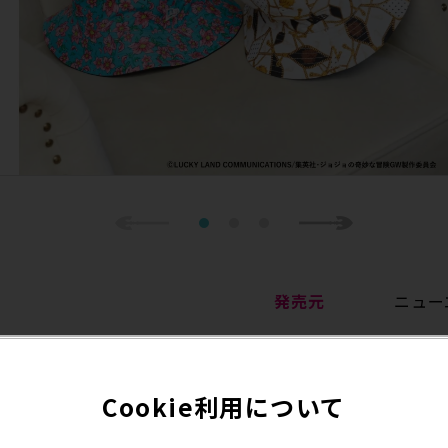
Previous
1
2
3
Next
発売元
ニュー
/chara/c0517/
発売予定日
2024
Cookie利用について