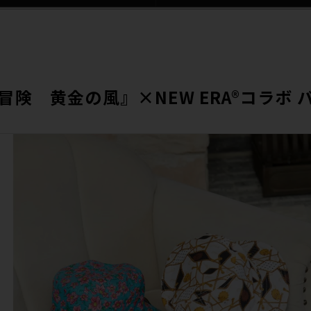
険 黄金の風』×NEW ERA®コラボ 