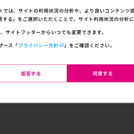
舗、NEW ERA ECサイト、プ
分類
アニメ
トでは、サイトの利用状況の分析や、より良いコンテンツ提供
意する」をご選択いただくことで、サイト利用状況の分析に
定は、サイトフッターからいつでも変更できます。
ザース
「
プライバシー方針
」をご確認ください。
』×NEW ERA®コラボコレクション。
ァーナ/ブローノ・ブチャラティ（全2種）
拒否する
同意する
ットが特徴のアウトドア系ハット。