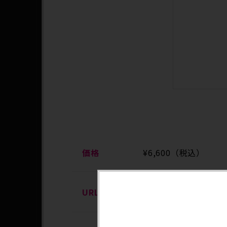
価格
¥6,600（税込）
URL
https://p-bandai.jp