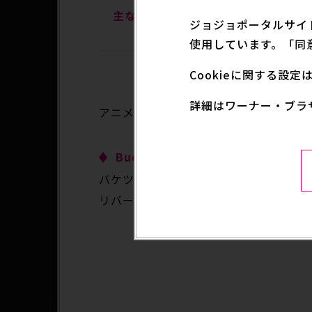
NEW ERA取り扱い店
主な取扱店
ジョジョポータルサイ
レミアムバンダイ
使用しています。「同
Cookieに関する設
詳細はワーナー・ブラ
アニメ『ジョジョの奇妙な冒険 黄金の風
Bucket-01：ジョルノ・ジョバ
バケツをひっくり返したようなシルエ
リバーシブルで使用出来ます。