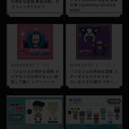
の奇妙な冒険 黄金の風」グ
の風 StyleShop GOLDEN
ラフィックTシャツ
WIND
2026.08.03
2026.08.03
雑貨
アパレル
『ジョジョの奇妙な冒険 ダ
『ジョジョの奇妙な冒険 ス
イヤモンドは砕けない』感
ターダストクルセイダー
知して動く シアーハートア
ス』なりきり帽子 イギー＆
タック
クリーム