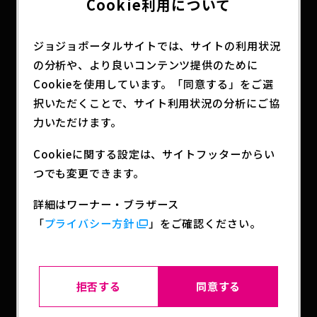
Cookie利用について
ジョジョポータルサイトでは、サイトの利用状況
フィギュ
フィギュ
2026.07.24
2026.07.24
の分析や、より良いコンテンツ提供のために
ア
ア
ジョジョの奇妙な冒険 スト
ジョジョの奇妙な冒険 スト
Cookieを使用しています。「同意する」をご選
ーンオーシャン Mometria
ーンオーシャン Mometria
択いただくことで、サイト利用状況の分析にご協
空条徐倫
エンリコ・P
力いただけます。
Cookieに関する設定は、サイトフッターからい
つでも変更できます。
詳細はワーナー・ブラザース
「
プライバシー方針
」をご確認ください。
2026.07.21
2026.07.13
雑貨
アパレル
UNION ARENA 『ジョジョ
FURIFU COLLABORATION
の奇妙な冒険』シリーズ
帯留＋帯締めセット
拒否する
同意する