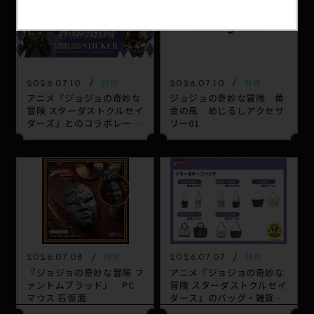
2026.07.10
2026.07.10
雑貨
雑貨
アニメ『ジョジョの奇妙な
ジョジョの奇妙な冒険 黄
冒険 スターダストクルセイ
金の風 めじるしアクセサ
ダーズ』とのコラボレーシ
リー01
ョンステッカー＆雑貨アイ
テム
2026.07.08
2026.07.07
雑貨
雑貨
『ジョジョの奇妙な冒険 フ
アニメ『ジョジョの奇妙な
ァントムブラッド』 PC
冒険 スターダストクルセイ
マウス 石仮面
ダース』のバッグ・雑貨ア
イテム発売！