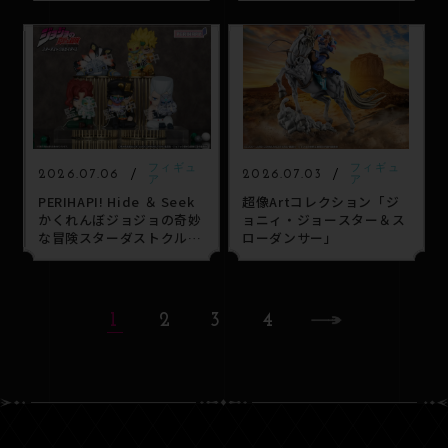
フィギュ
フィギュ
2026.07.06
2026.07.03
ア
ア
PERIHAPI! Hide ＆ Seek
超像Artコレクション「ジ
かくれんぼジョジョの奇妙
ョニィ・ジョースター＆ス
な冒険スターダストクルセ
ローダンサー」
イダース
1
2
3
4