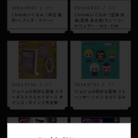
2026.08.03
2026.08.03
雑貨
雑貨
Chibiぬいぐるみ（岸辺 露
Chibiぬいぐるみ（空条 徐
伴/ヘブンズ・ドアー)
倫/空条 承太郎/エンリコ・
P/ウェザー・R/S・F/W・
R/Ws)
2026.07.24
2026.07.24
雑貨
雑貨
ジョジョの奇妙な冒険 スタ
ジョジョの奇妙な冒険 スト
ーダストクルセイダース オ
ーンオーシャン ちびぐるみ
インゴ・ボインゴ予言書型
合皮ポーチ