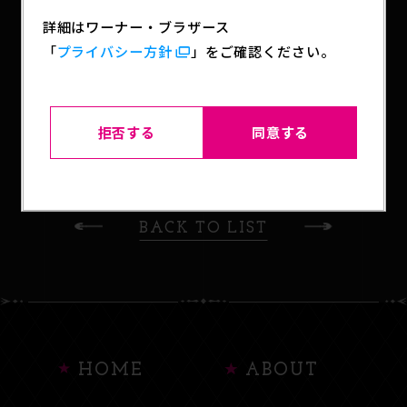
決定！
詳細はワーナー・ブラザース
「
プライバシー方針
」をご確認ください。
SHARE
拒否する
同意する
BACK TO LIST
HOME
ABOUT