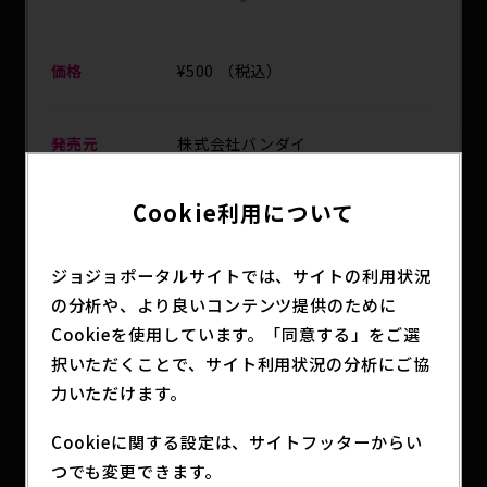
価格
¥500 （税込）
発売元
株式会社バンダイ
Cookie利用について
発売予定日
2026年6月
ジョジョポータルサイトでは、サイトの利用状況
主な取扱店
全国のガシャポン自販機
の分析や、より良いコンテンツ提供のために
Cookieを使用しています。「同意する」をご選
択いただくことで、サイト利用状況の分析にご協
分類
アニメグッズ
力いただけます。
Cookieに関する設定は、サイトフッターからい
「ジョジョの奇妙な冒険 カプセルフィギュアコレ
つでも変更できます。
クション RE-Collect06」がガシャポン®から発売