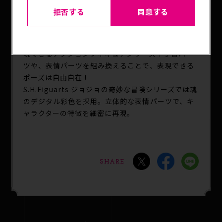
https://tamashiiweb.com/item/15821/
拒否する
同意する
S.H.Figuartsとは…
象徴的なポーズやアクションポーズを自分の手で再
現できるアクションフィギュアシリーズ！手首パー
ツや、表情パーツを組み換えることで、表現できる
ポーズは自由自在！
S.H.Figuarts ジョジョの奇妙な冒険シリーズでは魂
のデジタル彩色を採用。立体的な表情パーツで、キ
ャラクターの特徴を細密に再現。
SHARE