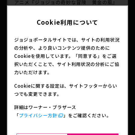
アニメ『ジョジョの奇妙な冒険 黄金の風』
から、主人公「ジョルノ・ジョバァーナ」が
S.H.Figuartsに登場！
Cookie利用について
S.H.Figuartsの技術を凝縮し、象徴的なポーズやア
ジョジョポータルサイトでは、サイトの利用状況
クションポーズの再現を叶える可動機構を開発。く
の分析や、より良いコンテンツ提供のために
っきりとした顔立ちを極限まで表現するため、「魂
Cookieを使用しています。「同意する」をご選
のデジタル彩色」を採用。劇中の鍵を握るオプショ
択いただくことで、サイト利用状況の分析にご協
ンパーツや、大胆なポージングを楽しめるように、
オリジナルデザインのプリントが入った専用台座も
力いただけます。
付属している。豊富な手首パーツと小物のオプショ
Cookieに関する設定は、サイトフッターからい
ンパーツで劇中の印象的なポーズを再現可能に。オ
プションパーツには「ココ・ジャンボ」や「矢じ
つでも変更できます。
り」も付属！
詳細はワーナー・ブラザース
「
プライバシー方針
」をご確認ください。
THE★JOJO WORLD・バンダイナムコクロススト
ア・TAMASHII NATIONS STORE ・ネットショッ
プ・ホビーショップ・家電量販店などで発売予定！