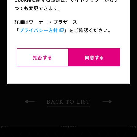
奇妙な冒険 スターダストクルセイダース』のコレク
つでも変更できます。
ションフィギュアRICHが登場！
空条承太郎、モハメド・アヴドゥル、花京院典明、
詳細はワーナー・ブラザース
ジャン・ピエール・ポルナレフ、DIOの5人をライン
「
プライバシー方針
」をご確認ください。
ナップ！
拒否する
同意する
SHARE
BACK TO LIST