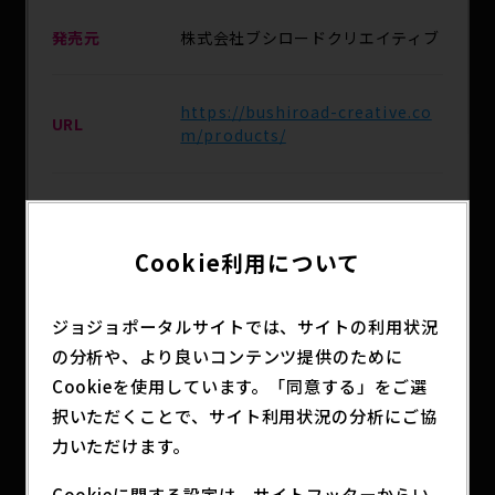
発売元
株式会社ブシロードクリエイティブ
https://bushiroad-creative.co
URL
m/products/
発売予定日
2026年11月27日（金）発売予定
Cookie利用について
ブシロード オンラインストア、全国
主な取扱店
のホビーショップ
ジョジョポータルサイトでは、サイトの利用状況
の分析や、より良いコンテンツ提供のために
分類
アニメグッズ
Cookieを使用しています。「同意する」をご選
択いただくことで、サイト利用状況の分析にご協
力いただけます。
BUSHIROAD THE BOXより、アニメ『ジョジョの
Cookieに関する設定は、サイトフッターからい