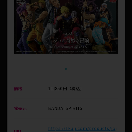
SPECIAL
1
価格
1回850円（税込）
発売元
BANDAI SPIRITS
https://1kuji.com/products/joj
URL