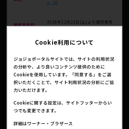
o_26
2026年11月21日(土)より順次発売
発売予定日
予定
Cookie利用について
分類
アニメグッズ
ジョジョポータルサイトでは、サイトの利用状況
の分析や、より良いコンテンツ提供のために
アニメ「ジョジョの奇妙な冒険」シリーズ歴代の宿
Cookieを使用しています。「同意する」をご選
敵達がMASTERLISEシリーズで勢ぞろい!!
択いただくことで、サイト利用状況の分析にご協
各キャラクターの印象的なポージングを切り取り、
力いただけます。
立体化しました！
細部の造形までこだわり抜かれた、コレクション必
Cookieに関する設定は、サイトフッターからい
須のフィギュアラインナップです!!
つでも変更できます。
詳細はワーナー・ブラザース