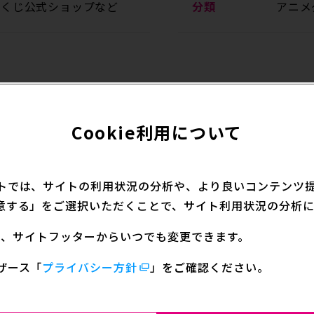
番くじ公式ショップなど
分類
アニメ
ムブラッド」「ジョジョの奇妙な冒険 戦闘潮流」に登場する
Cookie利用について
RLISE
トでは、サイトの利用状況の分析や、より良いコンテンツ提供
E
意する」をご選択いただくことで、サイト利用状況の分析に
ISE
定は、サイトフッターからいつでも変更できます。
STERLISE
ザース
「
プライバシー方針
」をご確認ください。
ION