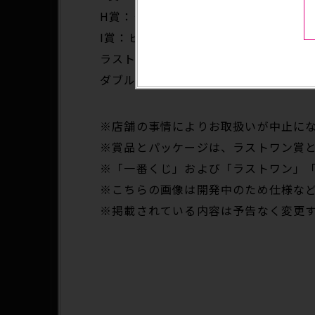
H賞：タンブラー
I賞：ビジュアルボード
ラストワン賞：ジョセフ・ジョースター MA
ダブルチャンスキャンペーン：ジョセフ・ジ
※店舗の事情によりお取扱いが中止に
※賞品とパッケージは、ラストワン賞
※「一番くじ」および「ラストワン」
※こちらの画像は開発中のため仕様な
※掲載されている内容は予告なく変更