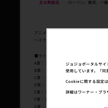
主な取扱店
ローソン、書店、一
アニメ「ジョジョの奇妙な冒険 ファント
ーズで立体化!!
■ラインナップ■
A賞：ジョナサン・ジョースター MASTE
ジョジョポータルサイ
B賞：ディオ・ブランドー MASTERLIS
使用しています。「同
C賞：ジョセフ・ジョースター MASTERL
Cookieに関する設
D賞：シーザー・アントニオ・ツェペリ MA
詳細はワーナー・ブラ
E賞：リサリサ MASTERLISE
F賞：石仮面 MASTERELIVE COLLECT
G賞：ラバーコースター