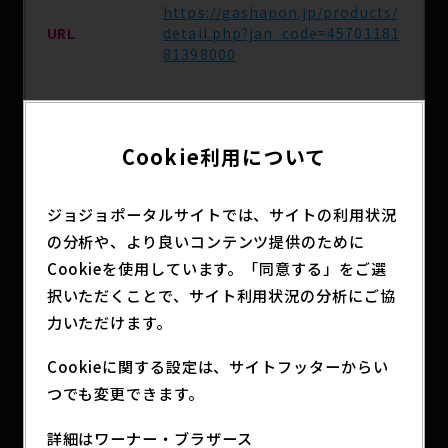
https://gashapon.jp/products/
URL
detail.php?jan_code=45701181
81398000
発売予定日
2024年5月17日（金）
Cookie利用について
主な取扱店
全国のカプセルトイ自動販売機
ジョジョポータルサイトでは、サイトの利用状況
の分析や、より良いコンテンツ提供のために
分類
アニメグッズ
Cookieを使用しています。「同意する」をご選
択いただくことで、サイト利用状況の分析にご協
力いただけます。
スタコレシリーズ第4弾！
Cookieに関する設定は、サイトフッターからい
アニメ『ジョジョの奇妙な冒険 ダイヤモンドは砕け
つでも変更できます。
ない』のスタンド4種を立体化！
詳細はワーナー・ブラザース