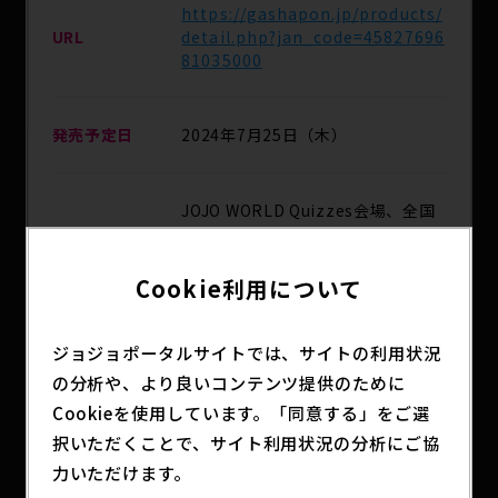
https://gashapon.jp/products/
URL
detail.php?jan_code=45827696
81035000
発売予定日
2024年7月25日（木）
JOJO WORLD Quizzes会場、全国
のガシャポンのデパート、ガシャポ
主な取扱店
ンバンダイオフィシャルショップ
他
Cookie利用について
ジョジョポータルサイトでは、サイトの利用状況
分類
アニメグッズ
の分析や、より良いコンテンツ提供のために
Cookieを使用しています。「同意する」をご選
択いただくことで、サイト利用状況の分析にご協
ジョジョコレシリーズが新規ラインナップも含む
力いただけます。
「RE-Collect」シリーズとして再登場！