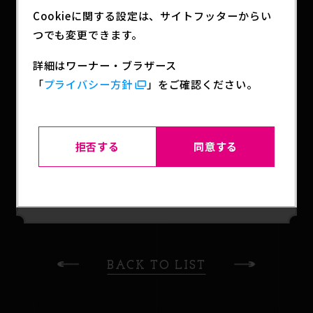
新シリーズの1弾はアニメ『ジョジョの奇妙な冒険
Cookieに関する設定は、サイトフッターからい
スターダストクルセイダース』から4種をラインナッ
つでも変更できます。
プ！
※「空条承太郎」「ジャン・ピエール・ポルナレ
詳細はワーナー・ブラザース
フ」「ジョセフ・ジョースター」は2020年10月発売
「
プライバシー方針
」をご確認ください。
の『ジョジョの奇妙な冒険 カプセルフィギュアコレ
クション04』と同じ商品です。
拒否する
同意する
SHARE
BACK TO LIST