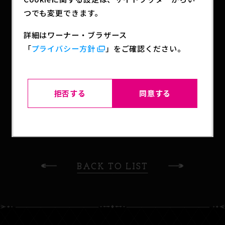
イダース』から4種をラインナップ！
つでも変更できます。
※「花京院典明」「モハメド・アヴドゥル」「イギ
ー」「DIO」は2020年10月発売の『ジョジョの奇妙
詳細はワーナー・ブラザース
な冒険 カプセルフィギュアコレクション04』と同じ
「
プライバシー方針
」をご確認ください。
商品です。
拒否する
同意する
SHARE
BACK TO LIST