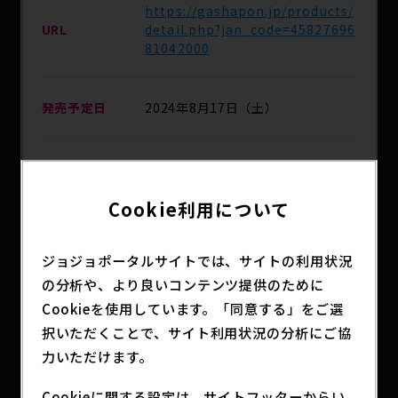
https://gashapon.jp/products/
URL
detail.php?jan_code=45827696
81042000
発売予定日
2024年8月17日（土）
JOJO WORLD Quizzes会場、全国
のガシャポンのデパート、ガシャポ
主な取扱店
ンバンダイオフィシャルショップ
Cookie利用について
他
ジョジョポータルサイトでは、サイトの利用状況
の分析や、より良いコンテンツ提供のために
分類
アニメグッズ
Cookieを使用しています。「同意する」をご選
択いただくことで、サイト利用状況の分析にご協
力いただけます。
「ジョジョコレ RE-Collect」シリーズの第2弾！
アニメ『ジョジョの奇妙な冒険 スターダストクルセ
Cookieに関する設定は、サイトフッターからい