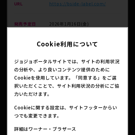
URL
https://bside-label.com/
発売予定日
2026年1月16日(金)
Cookie利用について
B-SIDE LABEL直営店、WEB SHO
主な取扱店
P、B-SIDE LABEL商品取扱販売店
ジョジョポータルサイトでは、サイトの利用状況
の分析や、より良いコンテンツ提供のために
分類
アニメグッズ
Cookieを使用しています。「同意する」をご選
択いただくことで、サイト利用状況の分析にご協
力いただけます。
大きさ：高さ50mm×幅30mm以内
※サイズは目安となります。数mmの誤差は生じま
Cookieに関する設定は、サイトフッターからい
す。予めご了承下さい。
つでも変更できます。
詳細はワーナー・ブラザース