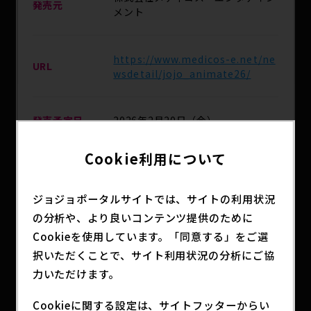
発売元
メント
https://www.medicos-e.net/ne
URL
wsdetail/jojo_animate26/
発売予定日
2026年2月20日（金）
Cookie利用について
アニメイト対象店舗 / MEDICOS ON
主な取扱店
LINE SHOP / 通販
ジョジョポータルサイトでは、サイトの利用状況
の分析や、より良いコンテンツ提供のために
分類
アニメグッズ
Cookieを使用しています。「同意する」をご選
択いただくことで、サイト利用状況の分析にご協
力いただけます。
『ジョジョの奇妙な冒険』関連商品を2,000円（税
Cookieに関する設定は、サイトフッターからい
込）お買い上げごとに特典ミニカードを1枚プレゼ