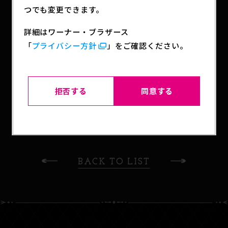
つでも変更できます。
ント！
※関連商品：書籍（原作含む）/CD・DVD・BD/キ
詳細はワーナー・ブラザース
ャラクターグッズ（原作・メーカー様問わず）
「
プライバシー方針
」をご確認ください。
※絵柄はお選びいただけません。
拒否する
同意する
SHARE
BACK TO LIST