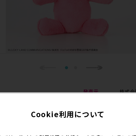
Previous
1
2
Next
発売元
株式会
Cookie利用について
p/fashion/c0005/c000514
発売予定日
2026