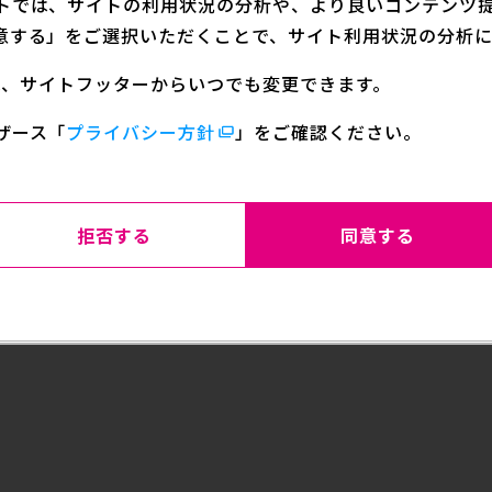
トでは、サイトの利用状況の分析や、より良いコンテンツ提供
分類
アニメ
意する」をご選択いただくことで、サイト利用状況の分析に
定は、サイトフッターからいつでも変更できます。
ザース
「
プライバシー方針
」をご確認ください。
ョジョの奇妙な冒険』よりクマちゃんのマスコットチャー
が大切にしているクマちゃんを再現いたしました。
ッグなどに取り付けて持ち運べます。
拒否する
同意する
、鍵などの小物を収納することも可能です。