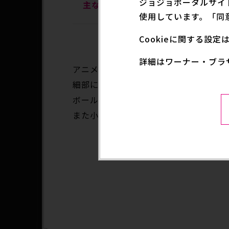
ジョジョポータルサイ
主な取扱店
プレミアムバンダイ
使用しています。「同
Cookieに関する設
詳細はワーナー・ブラ
アニメ『スティール・ボール・ラン ジ
細部にまでこだわりを重ね、ジャイロ
ボールチェーンが付いているので、バ
また小さなポーチにもなっているため