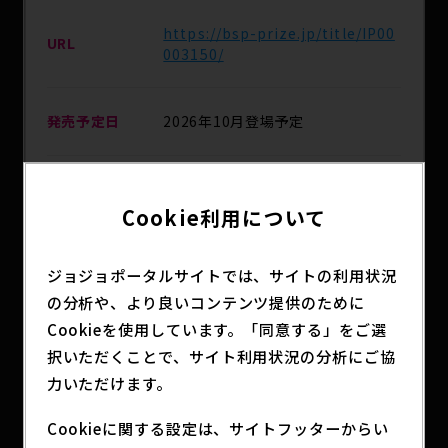
https://bsp-prize.jp/title/IP00
URL
003150/
発売予定日
2026年10月登場予定
主な取扱店
全国のアミューズメント施設
Cookie利用について
分類
アニメグッズ
ジョジョポータルサイトでは、サイトの利用状況
の分析や、より良いコンテンツ提供のために
Cookieを使用しています。「同意する」をご選
『ジョジョの奇妙な冒険 スターダストクルセイダー
択いただくことで、サイト利用状況の分析にご協
ス』に登場する「魂を抜かれた花京院人形」を再現
力いただけます。
したぬいぐるみです。
劇中で印象的だった表情の花京院人形2種をライン
Cookieに関する設定は、サイトフッターからい
ナップ。