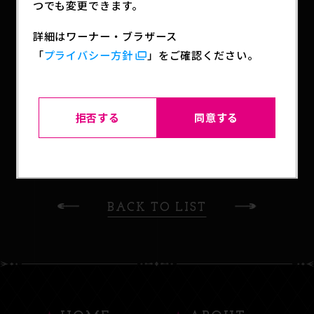
つでも変更できます。
全2種
詳細はワーナー・ブラザース
約15cm
「
プライバシー方針
」をご確認ください。
拒否する
同意する
SHARE
BACK TO LIST