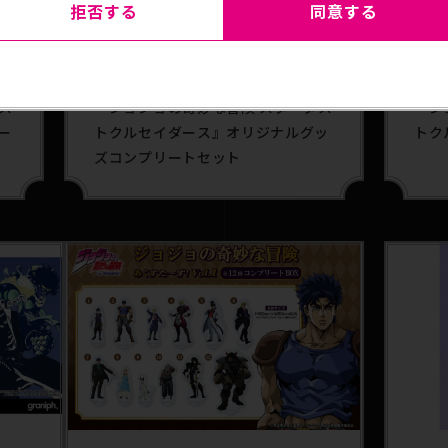
拒否する
同意する
2025.04.25
雑貨
202
゙ス
『ジョジョの奇妙な冒険 スターダス
『シ
ー
トクルセイダース』オリジナルグッ
トク
ズコンプリートセット