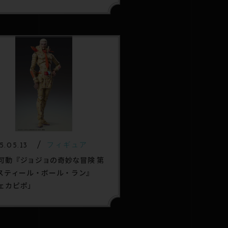
ンストアで発売決定！
5.05.13
フィギュア
可動『ジョジョの奇妙な冒険 第
 スティール・ボール・ラン』
ェカピポ」