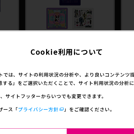
2025.04.25
雑貨
2
Cookie利用について
ダス
『ジョジョの奇妙な冒険 スターダス
『
ルフレ
トクルセイダース』トラベラーズハ
ト
ンドタオル
トでは、サイトの利用状況の分析や、より良いコンテンツ提供
意する」をご選択いただくことで、サイト利用状況の分析に
定は、サイトフッターからいつでも変更できます。
ザース
「
プライバシー方針
」をご確認ください。