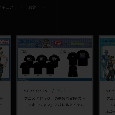
ィギュア
雑貨
2025.05.16
アパレル
202
ト
アニメ『ジョジョの奇妙な冒険 スト
アニ
テ
ーンオーシャン』アパレルアイテム
ーン
ムが