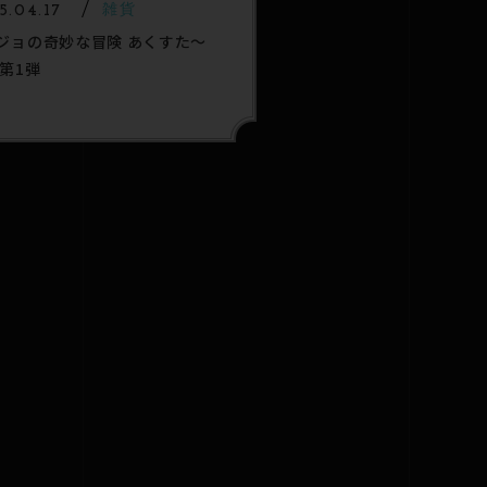
5.04.17
雑貨
ジョの奇妙な冒険 あくすた～
 第1弾