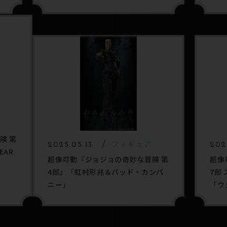
ライ
ア
険 第
2025.05.13
フィギュア
202
EAR
超像可動『ジョジョの奇妙な冒険 第
超像
4部』「虹村形兆＆バッド・カンパ
7部
ニー」
「ウ