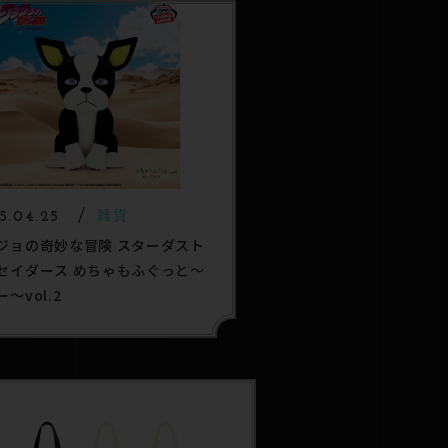
5.04.25
雑貨
ジョの奇妙な冒険 スターダスト
セイダース めちゃもふぐっと～
～vol.2