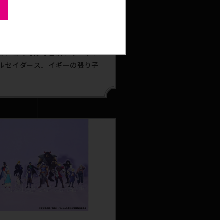
5.04.25
雑貨
゙ョジョの奇妙な冒険 スターダス
ルセイダース』イギーの張り子