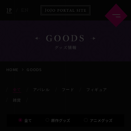
JP
EN
GOODS
グッズ情報
HOME
ABOUT
HOME
GOODS
NEWS
ANIME
全て
アパレル
フード
フィギュア
雑貨
COMICS
GOODS
全て
原作グッズ
アニメグッズ