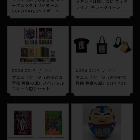
ヤモンドは砕けない フィグ
ーダストクルセイダース
ライフ! キラークイーン
SOFVIMATES～イギー～
旅の仲間シリーズ～花京院
典明～
2026.05.19
2026.05.19
雑貨
雑貨
アニメ『ジョジョの奇妙な
アニメ『ジョジョの奇妙な
冒険 黄金の風』スペシャル
冒険 黄金の風』CITY POP
フレーム切手セット