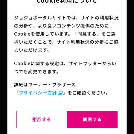
Cookie利用について
ジョジョポータルサイトでは、サイトの利用状況
2026.05.15
2026.05.15
フィギュア
フィギュア
の分析や、より良いコンテンツ提供のために
超像Artコレクション「ジ
ねんどろいど ジャイロ・ツ
Cookieを使用しています。「同意する」をご選
ャイロ・ツェペリ＆ヴァル
ェペリ DX
キリー」
択いただくことで、サイト利用状況の分析にご協
力いただけます。
Cookieに関する設定は、サイトフッターからい
つでも変更できます。
詳細はワーナー・ブラザース
「
プライバシー方針
」をご確認ください。
2026.05.14
2026.05.14
アパレル
アパレル
アニメ『ジョジョの奇妙な
アニメ『ジョジョの奇妙な
冒険 スターダストクルセイ
冒険 ファントムブラッド/
ダース』のアパレルアイテ
戦闘潮流』のアパレルアイ
拒否する
同意する
ムが発売決定！
テムが発売決定！