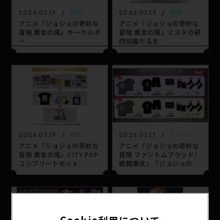
2026.05.19
2026.05.19
雑貨
雑貨
アニメ『ジョジョの奇妙な
アニメ『ジョジョの奇妙な
冒険 黄金の風』キーホルダ
冒険 黄金の風』ミスタの避
ー
四招福だるま
2026.05.19
2026.05.15
雑貨
アパレル
アニメ『ジョジョの奇妙な
アニメ『ジョジョの奇妙な
冒険 黄金の風』CITY POP
冒険 ファントムブラッド/
コンプリートセット
戦闘潮流』『ジョジョの奇
妙な冒険 スターダストクル
セイダース』の新作アイテ
ムがアベイルで発売！