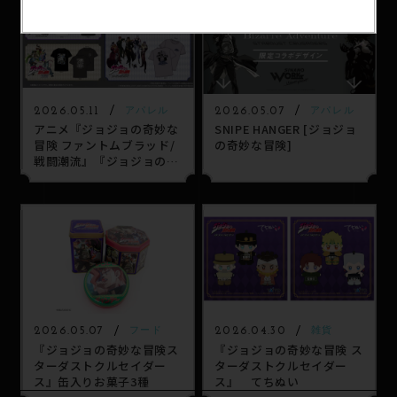
2026.05.11
2026.05.07
アパレル
アパレル
アニメ『ジョジョの奇妙な
SNIPE HANGER [ジョジョ
冒険 ファントムブラッド/
の奇妙な冒険]
戦闘潮流』『ジョジョの奇
妙な冒険 スターダストクル
セイダース』の新作アイテ
ムがダブルフォーカスで発
売！
2026.05.07
2026.04.30
フード
雑貨
『ジョジョの奇妙な冒険ス
『ジョジョの奇妙な冒険 ス
ターダストクルセイダー
ターダストクルセイダー
ス』缶入りお菓子3種
ス』 てちぬい