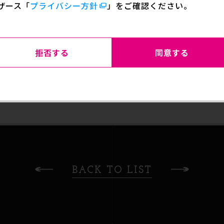
ザース
「
プライバシー方針
」をご確認ください。
さい！！
拒否する
同意する
SHAR
BACK TO LIST