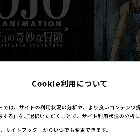
Cookie利用について
トでは、サイトの利用状況の分析や、より良いコンテンツ提供
険」アニメーションシリーズの公式インスタグラムが公開
意する」をご選択いただくことで、サイト利用状況の分析に
定は、サイトフッターからいつでも変更できます。
ram.com/jojotheanimation/