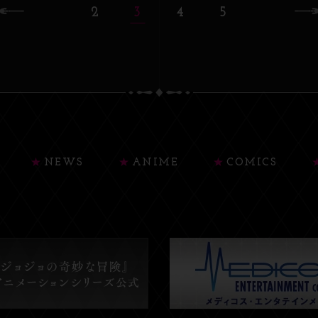
2
3
4
5
NEWS
ANIME
COMICS