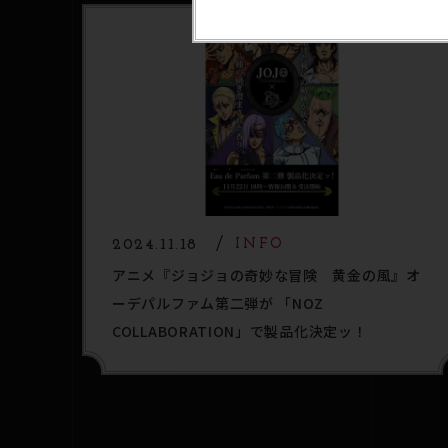
2024.11.18
INFO
アニメ『ジョジョの奇妙な冒険 黄金の風』オ
ーデパルファム第二弾が 「NOZ
COLLABORATION」で製品化決定ッ！