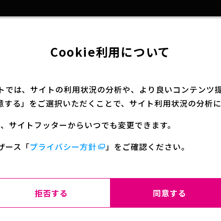
Cookie利用について
トでは、サイトの利用状況の分析や、より良いコンテンツ提供
意する」をご選択いただくことで、サイト利用状況の分析に
定は、サイトフッターからいつでも変更できます。
2024.12.06
INFO
ザース
「
プライバシー方針
」をご確認ください。
ジャンプフェスタ2025にて『ジョジョの奇妙な
冒険』アニメーションシリーズ スペシャルブー
スが登場！！
拒否する
同意する