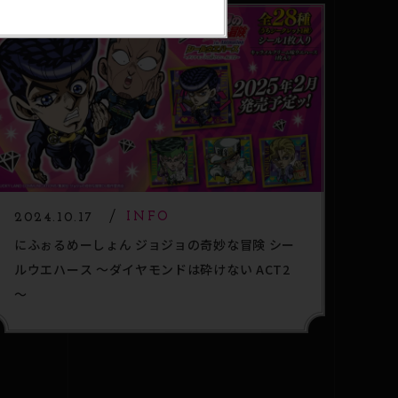
2024.10.17
INFO
にふぉるめーしょん ジョジョの奇妙な冒険 シー
ルウエハース ～ダイヤモンドは砕けない ACT2
～