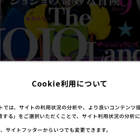
Cookie利用について
金）発売の「ウルトラジャンプ3月特大号」の重版が決定しま
水）頃から順次、書店店頭に並ぶ予定です。
 JOJOLands』連載開始記念 特製Tシャツ応募者全員
トでは、サイトの利用状況の分析や、より良いコンテンツ提供
意する」をご選択いただくことで、サイト利用状況の分析に
定は、サイトフッターからいつでも変更できます。
6日（木）23:59