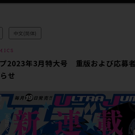
中文(简体)
MICS
プ2023年3月特大号 重版および応募
知らせ