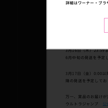
詳細はワーナー・ブラ
【変更後】2023年4月1
※本誌に記載されている
※応募者全員サービス事
●賞品のお届けについ
3月16日（木）23:
6月中旬の発送を予定
3月17日（金）0:0
降の発送を予定してお
万一、賞品のお届けが
ウルトラジャンプ
公