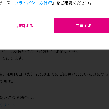
ザース
「
プライバシー方針
」をご確認ください。
8日（火）23:59
締切は変更前の3月16日（木）23:59のままですのでご
務局開設期間も7月31日（月）17:00まで延長いたしま
拒否する
同意する
て
59までにご応募いただいた分につきましては、
しております。
0以降、4月18日（火）23:59までにご応募いただいた分に
ります。
変更になる場合は、
式サイト