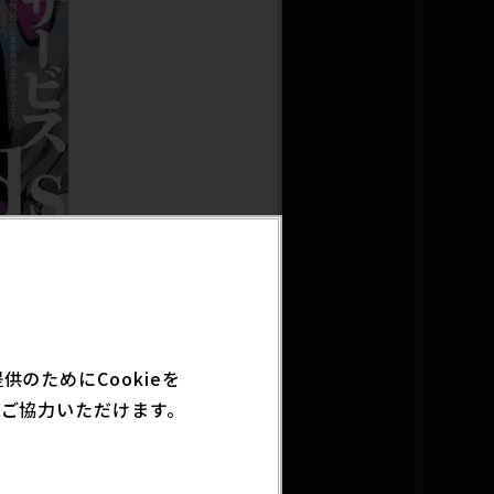
した。
サービス」の応募締切を延
のためにCookieを
ご協力いただけます。