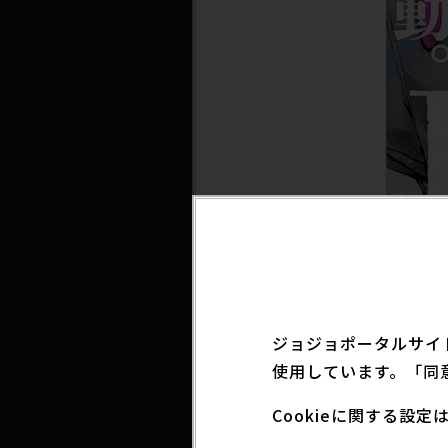
2023年2月17日（
重版分は3月15日（
それに伴い、「『The
ジョジョポータルサイ
長いたします。
使用しています。「同
Cookieに関する設
【変更前】2023年3月1